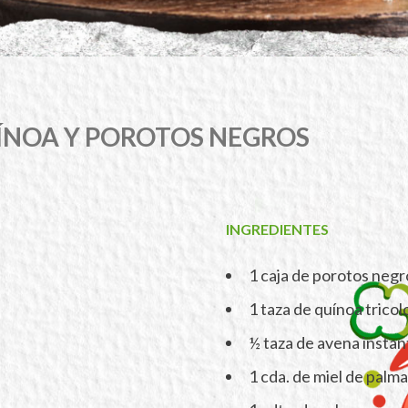
ÍNOA Y POROTOS NEGROS
INGREDIENTES
1 caja de porotos negr
1 taza de quínoa tricol
½ taza de avena instan
1 cda. de miel de palma