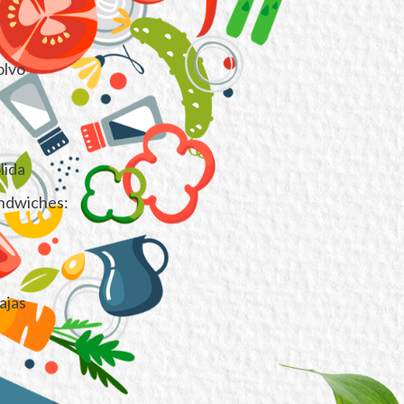
olvo
lida
ándwiches:
ajas