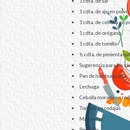
1 cdta. de sal
1 cdta. de ajo en polvo
1 cdta. de cebolla en p
1 cdta. de orégano
1 cdta. de tomillo
½ cdta. de pimienta mo
Sugerencia para los s
Pan de hamburguesa
Lechuga
Cebolla morada en rod
Tomate en rodajas
Mayonesa
Pepinillo