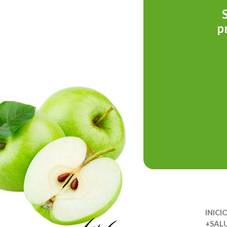
p
INICI
+SAL