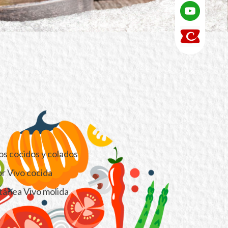
os cocidos y colados
or Vivo cocida
tánea Vivo molida