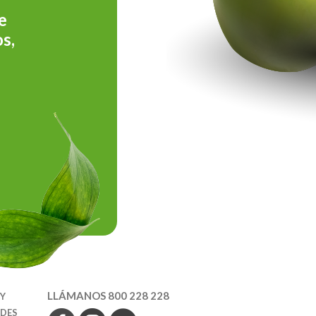
e
s,
LLÁMANOS 800 228 228
 Y
EDES