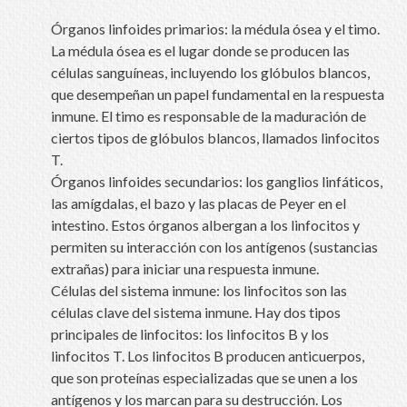
Órganos linfoides primarios: la médula ósea y el timo.
La médula ósea es el lugar donde se producen las
células sanguíneas, incluyendo los glóbulos blancos,
que desempeñan un papel fundamental en la respuesta
inmune. El timo es responsable de la maduración de
ciertos tipos de glóbulos blancos, llamados linfocitos
T.
Órganos linfoides secundarios: los ganglios linfáticos,
las amígdalas, el bazo y las placas de Peyer en el
intestino. Estos órganos albergan a los linfocitos y
permiten su interacción con los antígenos (sustancias
extrañas) para iniciar una respuesta inmune.
Células del sistema inmune: los linfocitos son las
células clave del sistema inmune. Hay dos tipos
principales de linfocitos: los linfocitos B y los
linfocitos T. Los linfocitos B producen anticuerpos,
que son proteínas especializadas que se unen a los
antígenos y los marcan para su destrucción. Los