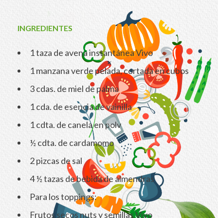
INGREDIENTES
1 taza de avena instantánea Vivo
1 manzana verde pelada, cortada en cubos
3 cdas. de miel de palma
1 cda. de esencia de vainilla
1 cdta. de canela en polv
½ cdta. de cardamomo
2 pizcas de sal
4 ½ tazas de bebida de almendras
Para los toppings:
Frutos secos nuts y semillas Vivo