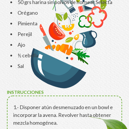
50 grs harina sin polvos de hornear Selecta
Orégano
Pimienta
Perejil
Ajo
½ cebolla
Sal
INSTRUCCIONES
1.- Disponer atún desmenuzado en un bowl e
incorporar la avena. Revolver hasta obtener
mezcla homogénea.