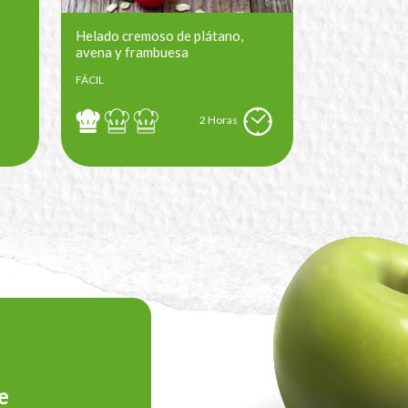
Helado cremoso de plátano,
avena y frambuesa
FÁCIL
2 Horas
e