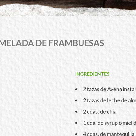
RMELADA DE FRAMBUESAS
INGREDIENTES
2 tazas de Avena inst
2 tazas de leche de al
2 cdas. de chía
1 cda. de syrup o miel 
4 cdas. de mantequilla