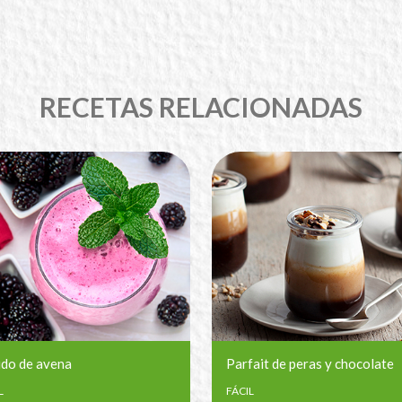
RECETAS RELACIONADAS
ido de avena
Parfait de peras y chocolate
L
FÁCIL