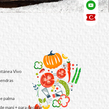
antánea Vivo
mendras
de palma
 de maní + para decorar