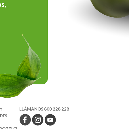
s,
LLÁMANOS 800 228 228
 Y
EDES
OZZI.CL