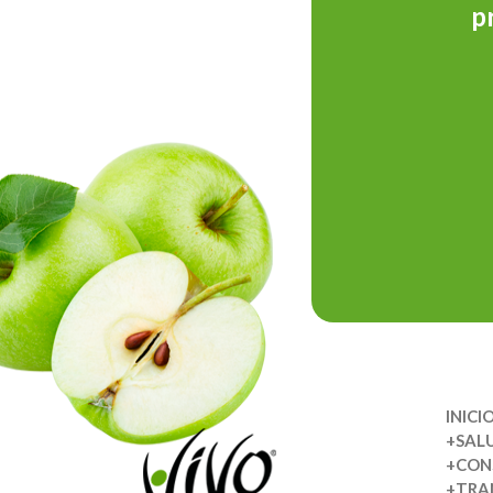
p
INICI
+SAL
+CON
+TRA