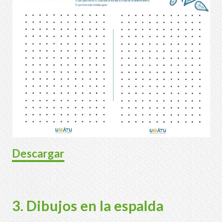
Descargar
3. Dibujos en la espalda