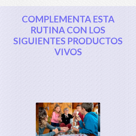
COMPLEMENTA ESTA
RUTINA CON LOS
SIGUIENTES PRODUCTOS
VIVOS