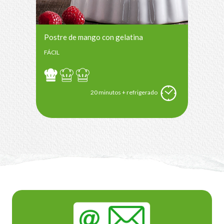
Postre de mango con gelatina
FÁCIL
20 minutos + refrigerado