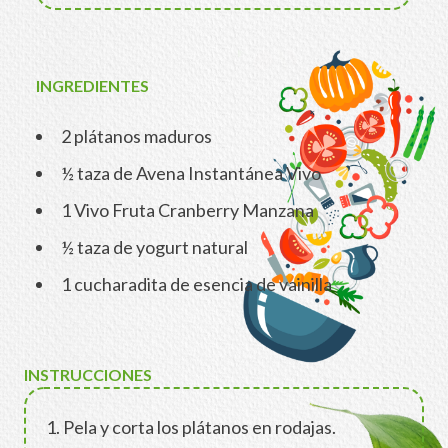
INGREDIENTES
2 plátanos maduros
½ taza de Avena Instantánea Vivo
1 Vivo Fruta Cranberry Manzana
½ taza de yogurt natural
1 cucharadita de esencia de vainilla
INSTRUCCIONES
1. Pela y corta los plátanos en rodajas.