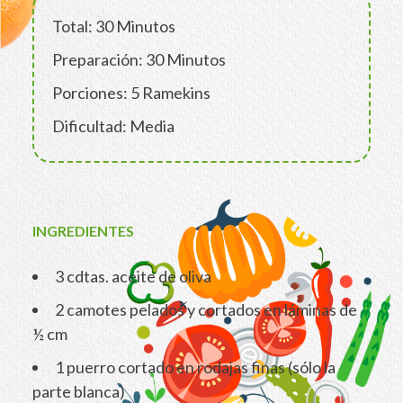
Total: 30 Minutos
Preparación: 30 Minutos
Porciones: 5 Ramekins
Dificultad: Media
INGREDIENTES
3 cdtas. aceite de oliva
2 camotes pelados y cortados en láminas de
½ cm
1 puerro cortado en rodajas finas (sólo la
parte blanca)