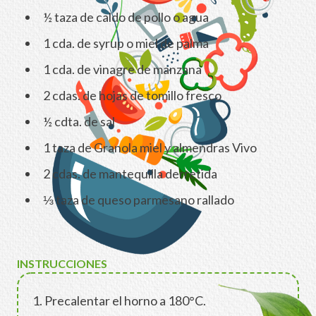
½ taza de caldo de pollo o agua
1 cda. de syrup o miel de palma
1 cda. de vinagre de manzana
2 cdas. de hojas de tomillo fresco
½ cdta. de sal
1 taza de Granola miel y almendras Vivo
2 cdas. de mantequilla derretida
⅓ taza de queso parmesano rallado
INSTRUCCIONES
1. Precalentar el horno a 180°C.