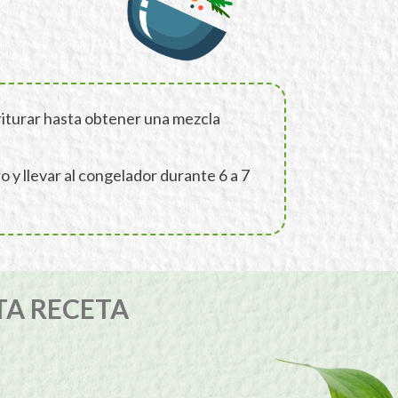
riturar hasta obtener una mezcla
o y llevar al congelador durante 6 a 7
TA RECETA