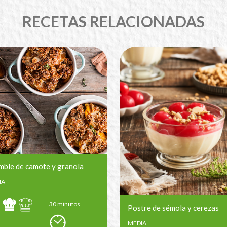
RECETAS RELACIONADAS
mble de camote y granola
IA
30 minutos
Postre de sémola y cerezas
MEDIA