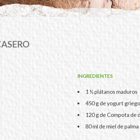
CASERO
INGREDIENTES
1 ½ plátanos maduros
450 g de yogurt grieg
120 g de Compota de 
80 ml de miel de palma