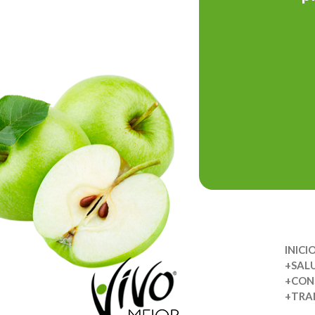
INICI
+SAL
+CON
+TRA