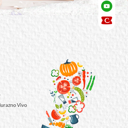
o
durazno Vivo