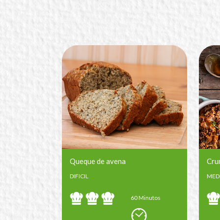
Queque de avena
Cru
DIFICIL
MED
60 Minutos