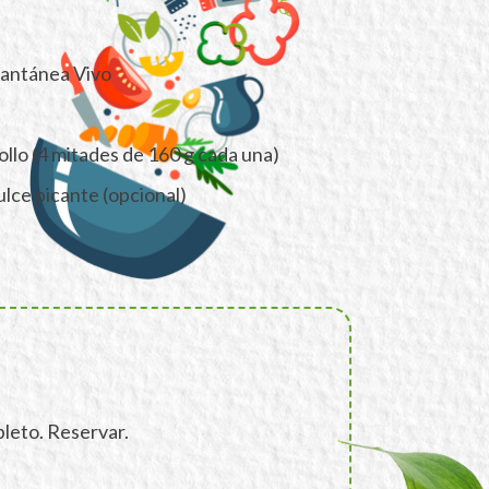
tantánea Vivo
llo (4 mitades de 160 g cada una)
ulce picante (opcional)
leto. Reservar.