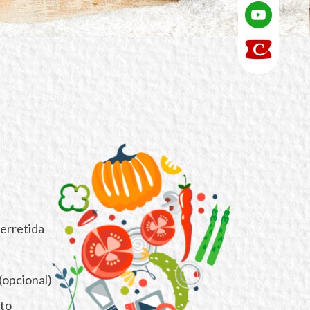
derretida
 (opcional)
eto