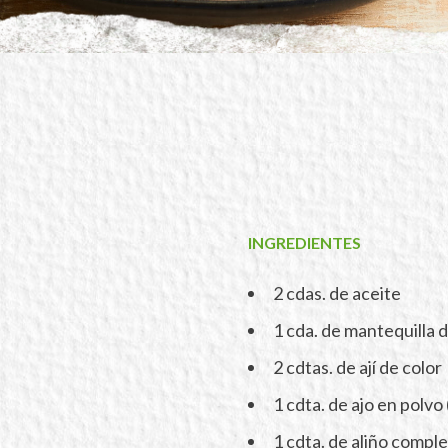
INGREDIENTES
2 cdas. de aceite
1 cda. de mantequilla 
2 cdtas. de ají de color
1 cdta. de ajo en polvo
1 cdta. de aliño compl