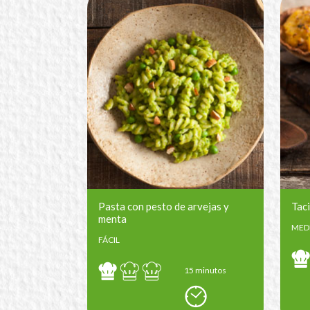
Pasta con pesto de arvejas y
Taci
menta
MED
FÁCIL
15 minutos