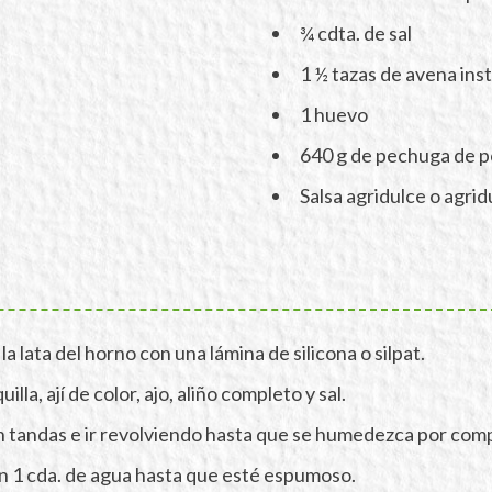
¾ cdta. de sal
1 ½ tazas de avena ins
1 huevo
640 g de pechuga de po
Salsa agridulce o agrid
a lata del horno con una lámina de silicona o silpat.
lla, ají de color, ajo, aliño completo y sal.
n tandas e ir revolviendo hasta que se humedezca por comp
on 1 cda. de agua hasta que esté espumoso.