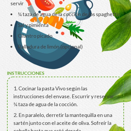
servir
¾ taza de agua de la cocción de los spaghettis
Sal y pimienta
Cilantro picado
Ralladura de limón (opcional)
INSTRUCCIONES
1. Cocinar la pasta Vivo según las
instrucciones del envase. Escurrir y reservar
¾ taza de agua de la cocción.
2. En paralelo, derretir la mantequilla en una
sartén junto con el aceite de oliva. Sofreír la
cebolla hasta que esté dorada.