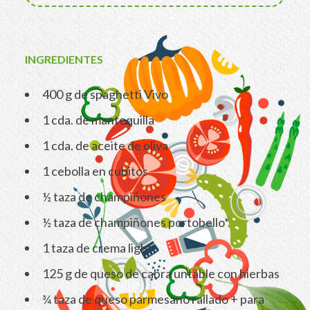
INGREDIENTES
400 g de spaghetti Vivo
1 cda. de mantequilla
1 cda. de aceite de oliva
1 cebolla en cubitos
½ taza de champiñones
½ taza de champiñones portobello*
1 taza de crema light
125 g de queso de cabra untable con hierbas
¾ taza de queso parmesano rallado + para