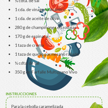
¼ cdta. de sal
1 cda. de vinagre balsámico
1 cda. de aceite de oliva
280 g de champiñones en rodajas
170 g de espinaca
1 taza de crema
1 taza de queso parmesano rallado
¼ cdta. de sal
350 g de Farfalle Multigrano Vivo
INSTRUCCIONES
Para la cebolla caramelizada