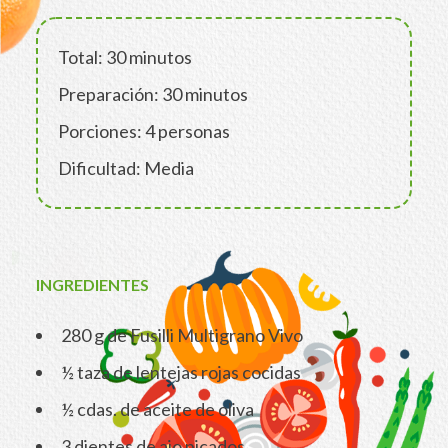
Total: 30 minutos
Preparación: 30 minutos
Porciones: 4 personas
Dificultad: Media
INGREDIENTES
280 g de Fusilli Multigrano Vivo
½ taza de lentejas rojas cocidas
½ cdas. de aceite de oliva
3 dientes de ajo picados