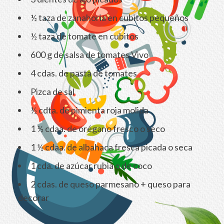
½ taza de zanahoria en cubitos pequeños
½ taza de tomate en cubitos
600 g de salsa de tomates Vivo
4 cdas. de pasta de tomates
Pizca de sal
½ cdta. de pimienta roja molida
1 ½ cdaa. de orégano fresco o seco
1 ½ cdaa. de albahaca fresca picada o seca
1 cda. de azúcar rubia o de coco
2 cdas. de queso parmesano + queso para
decorar